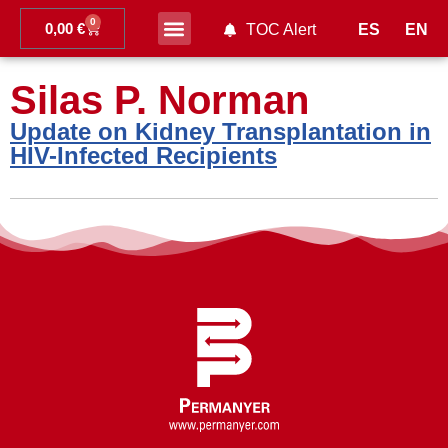
0
0,00
€
ES
EN
TOC Alert
Ahead of print
Silas P. Norman
Update on Kidney Transplantation in
HIV-Infected Recipients