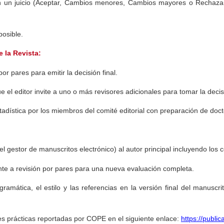
en un juicio (Aceptar, Cambios menores, Cambios mayores o Rechaza
posible.
e la Revista:
or pares para emitir la decisión final.
e el editor invite a uno o más revisores adicionales para tomar la decis
tadística por los miembros del comité editorial con preparación de doc
 del gestor de manuscritos electrónico) al autor principal incluyendo lo
ente a revisión por pares para una nueva evaluación completa.
amática, el estilo y las referencias en la versión final del manuscrit
res prácticas reportadas por COPE en el siguiente enlace:
https://publi