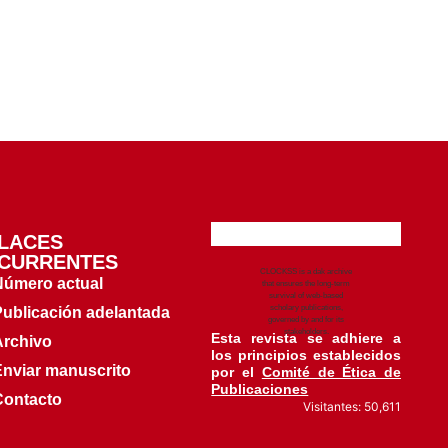
LACES
CURRENTES
CLOCKSS is a dak archive
Número actual
that ensures the long-term
survival of web-based
scholary publications,
Publicación adelantada
governed by and for its
stakeholders.
Esta revista se adhiere a
Archivo
los principios establecidos
Enviar manuscrito
por el
Comité de Ética de
Publicaciones
Contacto
Visitantes: 50,611