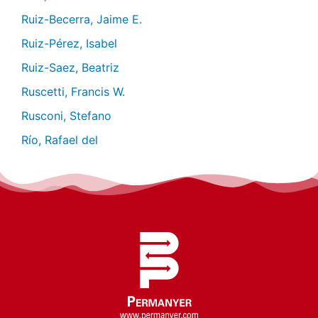
Ruiz-Becerra, Jaime E.
Ruiz-Pérez, Isabel
Ruiz-Saez, Beatriz
Ruscetti, Francis W.
Rusconi, Stefano
Río, Rafael del